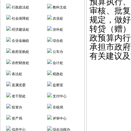
预算执行、
行政政法处
教科文处
审核、批复
规定，做好
社会保障处
农业处
转贷（赠）
经济建设处
涉外处
政预算内行
企业金融处
综合处
承担市政府
政府采购处
公车办
有关建议及
农村财政处
会计处
条法处
税政处
直属党委
监察室
老干部处
支付中心
投资办
非税局
资产局
评审中心
信息中心
综合治税办