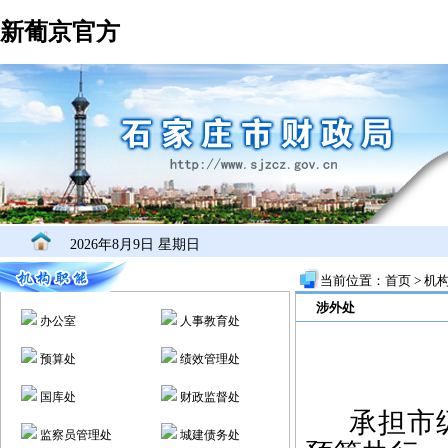
新葡京官方
2026年8月9日 星期日
当前位置：
首页
>
机
涉外处
办公室
人事教育处
预算处
绩效管理处
国库处
财政监督处
承担市
监察员管理处
城建债务处